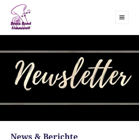
MENÜ
UND
Brass Band Lommiswil
WIDGETS
News & Berichte