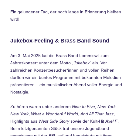
Ein gelungener Tag, der noch lange in Erinnerung bleiben
wird!
Jukebox-Feeling & Brass Band Sound
Am 3. Mai 2025 lud die Brass Band Lommiswil zum
Jahreskonzert unter dem Motto
„Jukebox“
ein. Vor
zahlreichen Konzertbesucher*innen und vollen Reihen
durften wir ein buntes Programm mit bekannten Melodien
präsentieren – ein musikalischer Abend voller Energie und
Nostalgie.
Zu hören waren unter anderem
Nine to Five
,
New York,
New York
,
What a Wonderful World
,
And All That Jazz
,
Highlights aus
West Side Story
sowie der Kult-Hit
Axel F
.
Beim letztgenannten Stück trat unsere Jugendband
gemeinsam mit der BBL auf und begeisterte mit ihrer