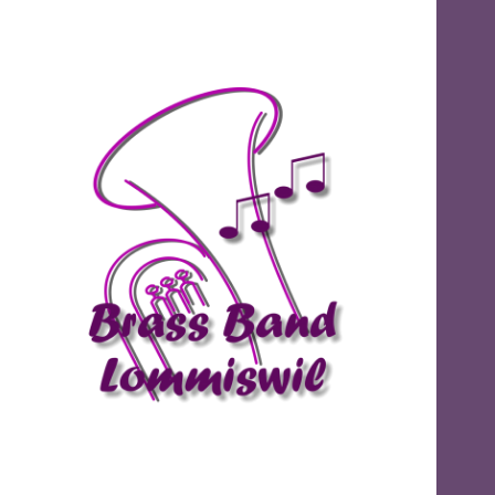
Brass Band
Lommiswil